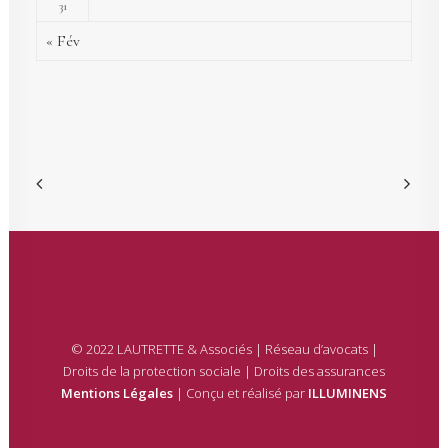
31
« Fév
© 2022 LAUTRETTE & Associés | Réseau d’avocats |
Droits de la protection sociale | Droits des assurances
Mentions Légales
| Conçu et réalisé par
ILLUMINENS