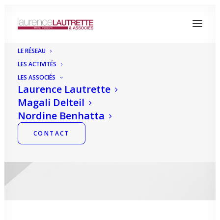
LE RÉSEAU
LES ACTIVITÉS
LES ASSOCIÉS
Laurence Lautrette
PSC fonction publique : le décret
Magali Delteil
"just in time"
Nordine Benhatta
CONTACT
LAURENCE LAUTRETTE
|
30 AVRIL
2022